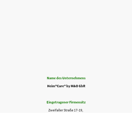
Name des Unternehmens
Heim"Care" by M&O GbR
Eingetragener Firmensitz
Zweifaller Straße 17-19,
52222 Stolberg